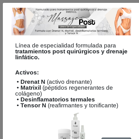
Home
Facial
Corporal
Capilar
Especialidad
Línea de especialidad formulada para
tratamientos post quirúrgicos y drenaje
linfático.
Buscar
Activos:
• Drenat N
(activo drenante)
• Matrixil
(péptidos regenerantes de
colágeno)
• Desinflamatorios termales
• Tensor N
(reafirmantes y tonificante)