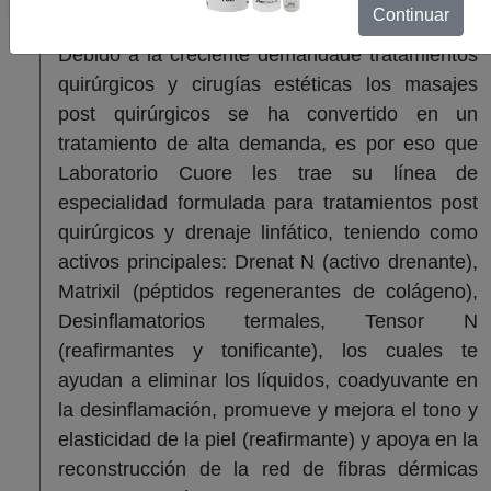
Continuar
Debido a la creciente demandade tratamientos
quirúrgicos y cirugías estéticas los masajes
post quirúrgicos se ha convertido en un
tratamiento de alta demanda, es por eso que
Laboratorio Cuore les trae su línea de
especialidad formulada para tratamientos post
quirúrgicos y drenaje linfático, teniendo como
activos principales: Drenat N (activo drenante),
Matrixil (péptidos regenerantes de colágeno),
Desinflamatorios termales, Tensor N
(reafirmantes y tonificante), los cuales te
ayudan a eliminar los líquidos, coadyuvante en
la desinflamación, promueve y mejora el tono y
elasticidad de la piel (reafirmante) y apoya en la
reconstrucción de la red de fibras dérmicas